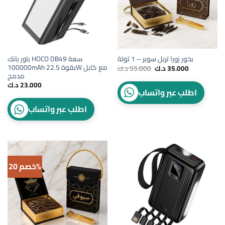
باور بانك HOCO DB49 سعة
بخور زورا تربل سوبر – 1 تولة
100000mAh بقوة 22.5W مع كابل
Original
Current
35.000
د.ك
55.000
د.ك
price
price
مدمج
was:
is:
23.000
د.ك
35.000 د.ك.
55.000 د.ك.
اطلب عبر واتساب
اطلب عبر واتساب
خصم 20%