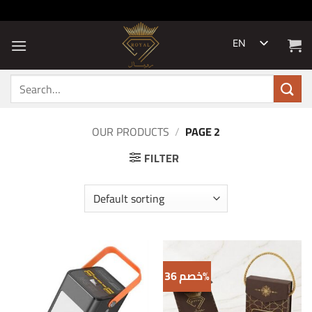
Skip
to
content
EN
Search
for:
OUR PRODUCTS
/
PAGE 2
FILTER
خصم 36%