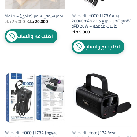
بنك طاقة HOCO J173 بسعة
بخور سيوفي سوبر (هندي) – 1 تولة
20000mAh مع شحن سريع 22.5W
Original
Current
20.000
د.ك
25.000
د.ك
price
price
وPD 20W – كابلات مدمجة
was:
is:
9.000
د.ك
20.000 د.ك.
25.000 د.ك.
اطلب عبر واتساب
اطلب عبر واتساب
بنك طاقة Hoco J174 بسعة
بنك طاقة HOCO J173A Jingyao