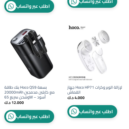
اطلب عبر واتساب
اطلب عبر واتساب
جهاز Hoco HP71 لإزالة الوبر وكرات
بنك طاقة Hoco Q59 بسعة
القماش
20000mAh مع كابلين مدمجين
وشحن سريع 65W – أسود
4.000
د.ك
12.000
د.ك
اطلب عبر واتساب
اطلب عبر واتساب