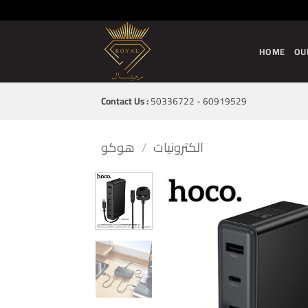
Skip
to
content
HOME
OU
Contact Us :
50336722 - 60919529
الكترونيات
/
هوكو