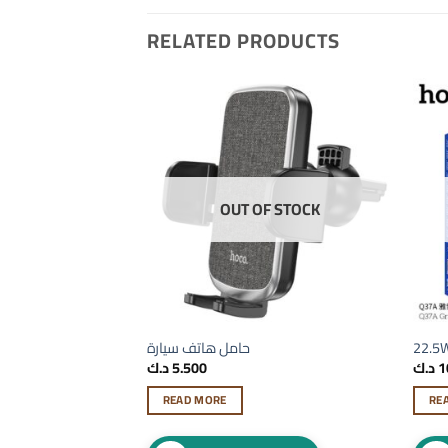
RELATED PRODUCTS
OUT OF STOCK
22.5
حامل هاتف سيارة
مع شحن سريع 
1
د.ك
5.500
د.ك
READ MORE
RE