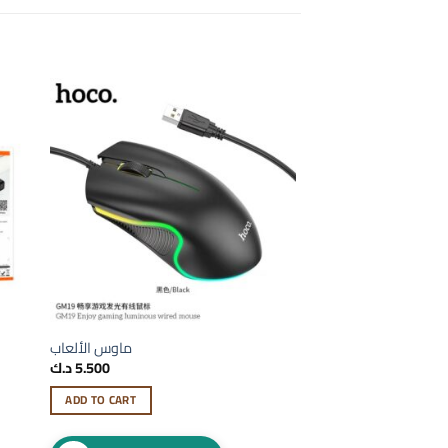
ماوس الألعاب
5.500
د.ك
ADD TO CART