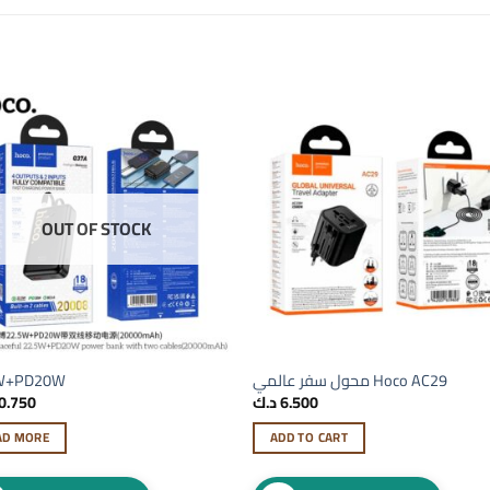
OUT OF STOCK
محول سفر عالمي Hoco AC29
W+PD20W
6.500
د.ك
0.750
AD MORE
ADD TO CART