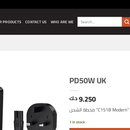
Search
R PRODUCTS
CONTACT US
WHO ARE WE
for:
PD50W UK
9.250
د.ك
C151B Modern” PD50W 
1 in stock