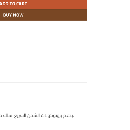
ADD TO CART
BUY NOW
محطة شحن بخمسة مخارج من النوع C ومخرج USB-A واحد. كابل مدمج من النوع C. يدعم بروتوكولات الشحن السريع. سلك طاقة قابل للفصل، قابس بريطاني.