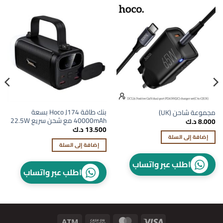
بنك طاقة Hoco J174 بسعة
مجموعة شاحن (UK)
40000mAh مع شحن سريع 22.5W
8.000
د.ك
13.500
د.ك
إضافة إلى السلة
إضافة إلى السلة
اطلب عبر واتساب
اطلب عبر واتساب
Atm
Cash
MasterCard
Visa