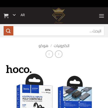
خطي
لمحتوى
AR
البحث
عن:
الكترونيات
/
هوكو