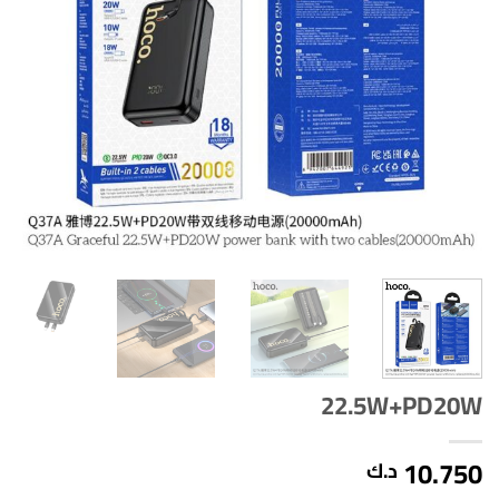
22.5W+PD20W
10.750
د.ك